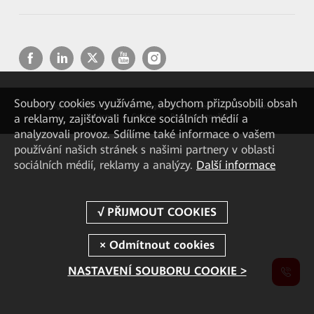
Soubory cookies využíváme, abychom přizpůsobili obsah
Copyright © 2026 Huawei Technologies Co., Ltd. Všechna práva vyhrazena.
a reklamy, zajišťovali funkce sociálních médií a
Soukromí
Cookies
Podmínky použití
analyzovali provoz. Sdílíme také informace o vašem
používání našich stránek s našimi partnery v oblasti
sociálních médií, reklamy a analýzy.
Další informace
NASTAVENÍ SOUBORU COOKIE >