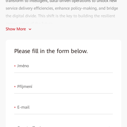
transform to intelligent, data-driven operations to unlock new
service delivery efficiencies, enhance policy-making, and bridge
the digital divide. This shift is the key to building the resilient
communities of the future.
Show More
These success stories clearly show what progressive government
bodies have already achieved. Partnering with Huawei—
choosing state-of-the-art technology and real-world industry
Please fill in the form below.
experience—they've automated public service processes, boosted
citizen satisfaction, and dramatically cut operational expenses.
Jméno
*
Discover their proven strategies and learn how your
organization can replicate their success. Download the e-book
Příjmení
*
today now to accelerate your own transformation.
E-mail
*