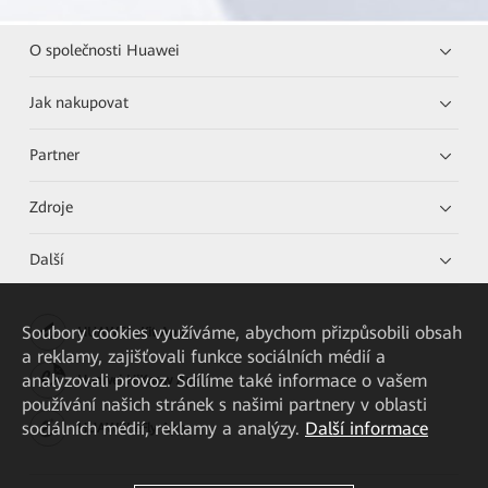
O společnosti Huawei
Jak nakupovat
Partner
Zdroje
Další
Soubory cookies využíváme, abychom přizpůsobili obsah
HUAWEI eKit App
a reklamy, zajišťovali funkce sociálních médií a
analyzovali provoz. Sdílíme také informace o vašem
Huawei HiKnow App
používání našich stránek s našimi partnery v oblasti
sociálních médií, reklamy a analýzy.
Další informace
HUAWEI eFly App