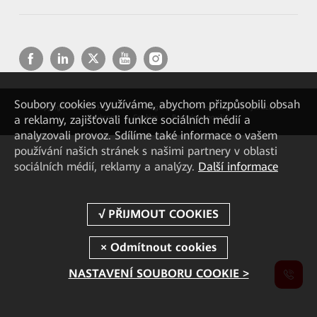
Soubory cookies využíváme, abychom přizpůsobili obsah
Copyright © 2026 Huawei Technologies Co., Ltd. Všechna práva vyhrazena.
a reklamy, zajišťovali funkce sociálních médií a
Soukromí
Cookies
Podmínky použití
analyzovali provoz. Sdílíme také informace o vašem
používání našich stránek s našimi partnery v oblasti
sociálních médií, reklamy a analýzy.
Další informace
NASTAVENÍ SOUBORU COOKIE >