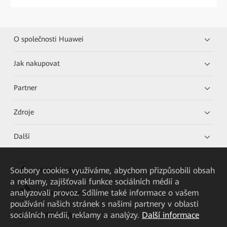
O společnosti Huawei
Jak nakupovat
Partner
Zdroje
Další
Soubory cookies využíváme, abychom přizpůsobili obsah
HUAWEI eKit App
a reklamy, zajišťovali funkce sociálních médií a
analyzovali provoz. Sdílíme také informace o vašem
Huawei HiKnow App
používání našich stránek s našimi partnery v oblasti
sociálních médií, reklamy a analýzy.
Další informace
HUAWEI eFly App