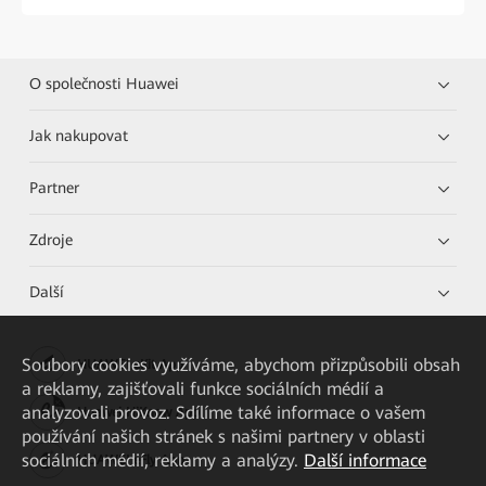
O společnosti Huawei
Jak nakupovat
Partner
Zdroje
Další
Soubory cookies využíváme, abychom přizpůsobili obsah
HUAWEI eKit App
a reklamy, zajišťovali funkce sociálních médií a
analyzovali provoz. Sdílíme také informace o vašem
Huawei HiKnow App
používání našich stránek s našimi partnery v oblasti
sociálních médií, reklamy a analýzy.
Další informace
HUAWEI eFly App