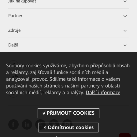
Jak nakupovat
Partner
Zdroje
Další
Soubory cookies využíváme, abychom přizpůsobili obsah
HUAWEI eKit App
a reklamy, zajišťovali funkce sociálních médií a
analyzovali provoz. Sdílíme také informace o vašem
Huawei HiKnow App
používání našich stránek s našimi partnery v oblasti
sociálních médií, reklamy a analýzy.
Další informace
HUAWEI eFly App