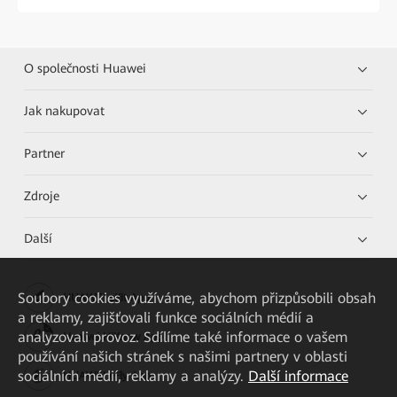
O společnosti Huawei
Jak nakupovat
Partner
Zdroje
Další
Soubory cookies využíváme, abychom přizpůsobili obsah
HUAWEI eKit App
a reklamy, zajišťovali funkce sociálních médií a
analyzovali provoz. Sdílíme také informace o vašem
Huawei HiKnow App
používání našich stránek s našimi partnery v oblasti
sociálních médií, reklamy a analýzy.
Další informace
HUAWEI eFly App