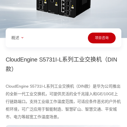
概述
项目咨询
CloudEngine S5731I-L系列工业交换机（DIN
款）
CloudEngine S5731I-L系列工业交换机（DIN款）是华为公司推出
的全新一代工业交换机，可提供灵活的全千兆接入和GE/10GE上
行链路端口。支持工业级工作温度范围，可适应条件恶劣的户外机
柜环境，可广泛应用于智能制造、智慧矿山、智慧交通、平安城
市、电力等超宽工作温度场景。