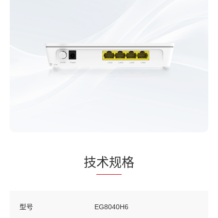
技
术规
格
型号
EG8040H6