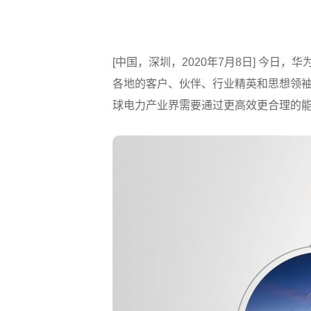
[中国，深圳，2020年7月8日] 今
各地的客户、伙伴、行业精英和思想领袖
球电力产业界需要通过更高效更合理的