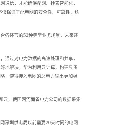
电网通信，才能确保配网、抄表智能化，
不仅保证了配电网的安全性、可靠性，还
合各环节的53种典型业务场景，未来还
上，通过对电力数据的高速处理和共享，
很好地解决。华为利用云计算，构建具备
策略，使得接入电网的总电力输出更加稳
台和云，使国网河南省电力公司的数据采集
网深圳供电局以前需要20天时间的电网