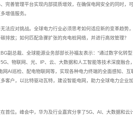
心、完善管理平台实现内部提质增效，在确保电网安全的同时，
更多增值服务。
将无法应对挑战。全球电力行业必须思考如何适应新的变革趋势
少碳排放；如何匹配急骤扩张的充电桩网络，并进行高效管理？
BG副总裁、全球能源业务部部长孙福友表示：“通过数字化转
5G、物联网、光、IP、云、大数据和人工智能等技术深度融合，
如电网AI巡检、配电物联网等，实现各种电力终端的全面感知、
多客户，以比特驱动瓦特，建设智能电网，助力全球电力企业加
在首位。峰会中，华为及行业嘉宾分享了5G、AI、大数据和云计