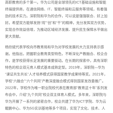
高职教育的多个第一。华为公司是全球领先的ICT基础设施和智能
终端提供商，在通信网络、IT、智能终端和云服务等领域，有着强
劲的技术实力。深职院和华为的合作，可以说是强强联合、好上加
好。希望双方能够发扬“闯”“创”和“干”的精神，充分发挥双方优势，
实现合作效益倍增，为推动区域经济发展、提升民生保障水平做出
更大贡献。
杨欣斌代表学校向市教育局和华为对学校发展的大力支持表示感
谢。他指出，把握职业教育类型特色，不断深化产教融合、校企合
作，是学校获得长足发展的重要驱动。在长期的探索中，具有深职
特色的校企双元育人模式基本成熟定型。2019年，深职院—华为
“课证共生共长”人才培养模式获得国家教学成果特等奖。2021年，
学校“六融合”“六个共同”产教深度融合模式得到国家发改委推广。
2022年，学校作为唯一职业院校代表在教育部“教育这十年”系列发
布会中，介绍“九个共同”校企双主体育人模式。多年来，深职院与
华为开展了一系列的紧密合作，校企共建了华为ICT学院、华为云
鲲鹏中心、华为5G实训基地等多个项目，实现了文化、技术、人