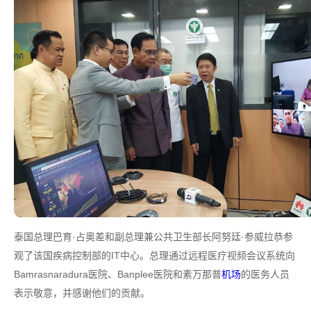
泰国总理巴育·占奥差和副总理兼公共卫生部长阿努廷·参威拉恭参
观了该国疾病控制部的IT中心。总理通过远程医疗视频会议系统向
Bamrasnaradura医院、Banplee医院和素万那普
机场
的医务人员
表示敬意，并感谢他们的贡献。