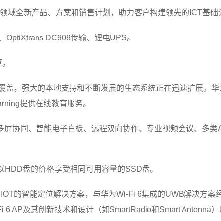
CT领域全新产品、方案和销售计划，助力客户构建领先的ICT基
、OptiXtrans DC908传输、锂电UPS。
算。
心覆盖，强大的本地支持和不断发展的生态系统正在迅速扩展。华为
rning提供在线教育服务。
款融合多屏协同、智能电子白板、远程双向协作、专业视频会议、多类
购买者将以HDD盘的价格享受相同可用容量的SSD盘。
Fi 6和IOT的智能定位解决方案，与华为Wi-Fi 6集成的UWB解决
6 AP及其创新技术和设计（如SmartRadio和Smart Ante