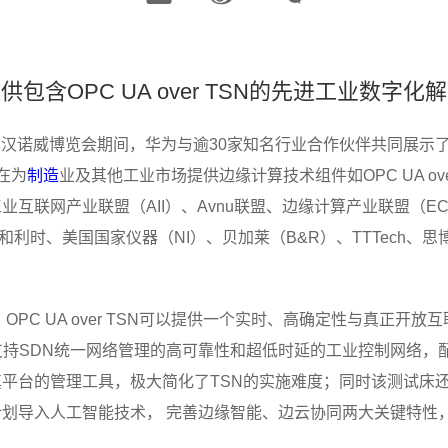
供包含OPC UA over TSN的先进工业数字化
19年汉诺威博览会期间，华为与逾30家知名行业合作伙伴共同展示了面向
旨在为
制造
业及其他工业市场提供边缘计算技术组件如OPC UA ov
网产业联盟（AII）、Avnu联盟、边缘计算产业联盟（ECCE）、F
电气、和利时、美国国家仪器（NI）、贝加莱（B&R）、TTTech、思博伦通信
OPC UA over TSN可以提供一个实时、高确定性与真正开
支持SDN统一网络管理的高可靠性和超低时延的工业控制网络，配
平台的管理工具，极大简化了TSN的实施难度；同时该测试床
划导入人工智能技术， 完善边缘智能、边云协同两大关键特性