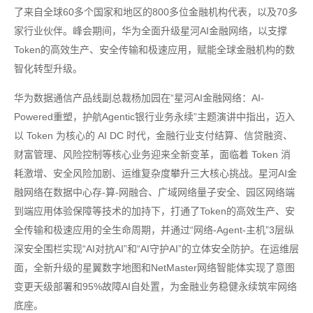
了来自全球60多个国家和地区的800多位金融机构代表，以及70多
家行业伙伴。峰会期间，华为全面升级星河AI金融网络，以支撑
Token的高效生产、安全传输和极速应用，赋能全球金融机构的数
智化转型升级。
华为数据通信产品线副总裁杨加园在“星河AI金融网络：AI-
Powered重塑，护航Agentic银行业务永续”主题演讲中指出，迈入
以 Token 为核心的 AI DC 时代，金融行业支付结算、信贷融资、
财富管理、风险控制等核心业务迎来全新变革，面临着 Token 消
耗激增、安全风险加剧、运维复杂度攀升三大核心挑战。星河AI金
融网络在数据中心存-算-网融合、广域网络量子安全、园区网络端
到端应用体验保障等技术的加持下，打通了Token的高效生产、安
全传输和极速应用的全生命周期，并通过“网络-Agent-主机”3层纵
深安全围栏实现“AI对抗AI”和“AI守护AI”的立体安全防护。在运维层
面，全新升级的星翼数字地图和NetMaster网络智能体实现了意图
变更天级部署和95%故障AI自处置，为金融业务稳健永续筑牢网络
底座。