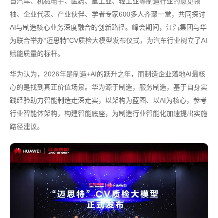
自汽车、机械电子、医药、重工业、轻工业等制造行业的意见领
袖、企业代表、产业伙伴、学者专家600多人齐聚一堂，共同探讨
AI与制造核心业务深度融合的创新路径。峰会期间，江汽集团与华
为联合举办“迈思特”CV质检大模型发布仪式，为汽车行业树立了AI
赋能质量的标杆。
华为认为，2026年是制造+AI的跃升之年，而制造企业落地AI最核
心的是找到真正价值场景。华为源于制造，服务制造，基于自身实
践经验助力智能制造走深走实，以架构为蓝图、以AI为核心，参考
行业智能体架构，构建智能底座，为制造行业智能化加速提出实施
路径建议。