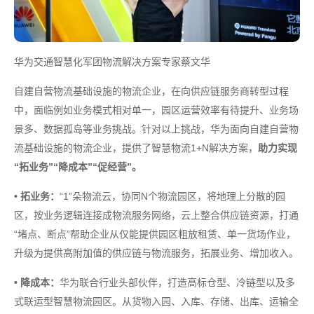
华为交通智慧化军团物流解决方案专家蔡文华
自建自营物流基础设施的物流企业，在向供应链服务商转型过程
中，面临例如业务模式相对单一，园区运营效率有待提升、业务场
景多、数据孤岛等业务挑战。针对以上挑战，华为面向自建自营物
流基础设施的物流企业，提供了智慧物流1+N解决方案，
助力实现
“拓业务”“降成本”“促经营”。
• 拓业务：
“1”朵物流云，协同N个物流园区，将地理上分散的园
区，按业务逻辑连接成物流服务网络，云上整合供应链资源，打通
“堵点、断点”帮助企业从仅能提供园区粗放租赁、单一货场作业，
升级为提供高附加值的供应链与物流服务，拓展业务、增加收入。
• 降成本：
华为联合行业头部伙伴，打造高标仓型、冷链型以及多
式联运型智慧物流园区。从货物入园、入库、存储、出库、运输全