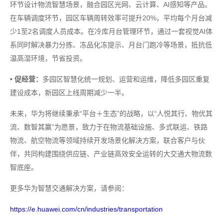
环节设计物流智慧场景，融合园区光网、云计算、AI感知等产品。
在车辆调度环节，园区车辆周转效率可提升20%，平均每个月台减
少1至2名调度人员成本。在冷库月台管理环节，通过一套视觉AI体
系同时解决暴力分拣、冻品化冻提示、月台门跑冷等场景，抵抗低
温高湿环境，节省投资。
• 促经营：
多园区智慧化统一规划、运营和运维，降低多园区重复
建设成本，新园区上线周期减少一半。
未来，华为将继续秉承“平台＋生态”的战略，以“人悦其行、物优其
流、数智其赢”为愿景，致力于在物流基础设施、多式联运、铁路
物流、航空物流等领域持续开发场景化解决方案，联合客户与伙
伴，共同构建围绕供应链、产业链高效安全运转的大交通大物流数
智底座。
更多华为智慧交通解决方案，请参阅：
https://e.huawei.com/cn/industries/transportation