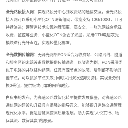
全光路段接入网：
实现路段分中心到收费站的通信交互。全光路段
接入网可以采用小型化OTN设备组网，带宽支持 10G/100G，且可
持续演进；硬管道技术实现物理隔离，高安全，一张光网综合承载
收费、监控等业务；小型化OTN免去了光层，采用OTN电层灰光
模块进行光纤直连，实现轻量化部署。
全光数据传输网：
无源光网络PON适合为收费站、公路沿线、隧道
和服务区的末端设备数据提供传输通道。以隧道为例，PON采用类
似于电路的并联结构组网，任意有源节点的故障、增删都不影响其
他节点，可以抗多节点失效; 同时采用双发选收机制，实现业务倒
换0丢包，提供极致可靠的网络联接。
白皮书的发布，为高速公路数智化转型提供发展借鉴，对高速公路
通信网的建设和升级具有很强的指导意义，能够提升道路交通管理
现代化水平，促进智慧高速高质量发展，助力实现“人悦其行、物
优其流、数智其赢”的愿景。