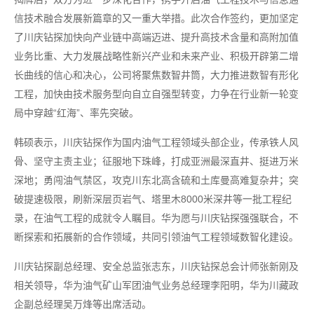
信技术融合发展新篇章的又一重大举措。此次合作签约，更加坚定
了川庆钻探加快向产业链中高端迈进、提升高技术含量和高附加值
业务比重、大力发展战略性新兴产业和未来产业、积极开辟第二增
长曲线的信心和决心，公司将聚焦数智井筒，大力推进数智有形化
工程，加快由技术服务型向自立自强型转变，力争在行业新一轮变
局中穿越“红海”、率先突破。
韩硕表示，川庆钻探作为国内油气工程领域头部企业，传承铁人风
骨、坚守主责主业；征服地下珠峰，打成亚洲最深直井、挺进万米
深地；勇闯油气禁区，攻克川东北高含硫和土库曼高难复杂井；突
破提速极限，刷新深层页岩气、塔里木8000米深井等一批工程纪
录，在油气工程的成就令人瞩目。华为愿与川庆钻探强强联合，不
断探索和拓展新的合作领域，共同引领油气工程领域数智化建设。
川庆钻探副总经理、安全总监张志东，川庆钻探总会计师张新刚及
相关领导，华为油气矿山军团油气业务总经理李阳明，华为川藏政
企副总经理吴万烽等出席活动。