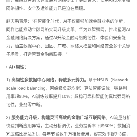
而，金融业务的快速发展对网络提出了更高诉求，使用AI技术增强
网络韧性、安全及运维能力已是迫在眉睫。
赵志鹏表示：“在智能化时代，AI不仅能够加速金融业务的创新，
同样也能推动金融网络实现升级变革。华为以智赋网，推出星河AI
金融网络解决方案，通过AI升级金融网络的韧性、体验和安全能
力，涵盖数据中心、园区、广域、网络大模型和网络安全多个关键
子场景，打造智慧金融新联接。”
•
AI+韧性：
1)
高韧性多数据中心网络，释放多元算力。
基于NSLB（Network
scale load balancing，网络级负载均衡）算法智能调优，链路利
用率超98%，AI训练效率提升10%；超稳可靠和智能仿真增强网络
韧性，业务零中断。
2)
服务能力升级，构建灵活高效的金融广域互联网络。
AI流量分析
快速判断应用异常，主动分析调优，业务投诉率下降30%；数据消
冗压缩比高达3:1，每年节省数千万租赁费用，容灾效率提升3倍，