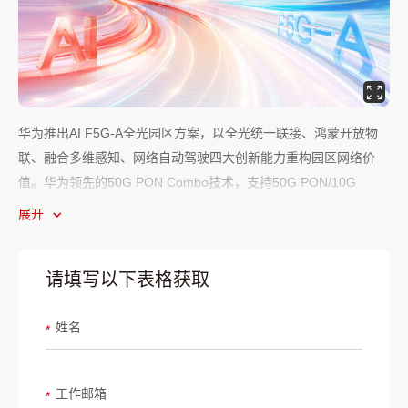
华为推出AI F5G-A全光园区方案，以全光统一联接、鸿蒙开放物
联、融合多维感知、网络自动驾驶四大创新能力重构园区网络价
值。华为领先的50G PON Combo技术，支持50G PON/10G
PON/GPON三模同传，可适配不同的园区流量模型，灵活按需建
展开
网；物联光AP集成开源鸿蒙底座，内置星闪和蓝牙模块，加速物
联应用快速上线；依托Wi-Fi CSI、3D光感知等创新技术，实现园
请填写以下表格获取
区节能联动、病人跌倒检测等智能应用；业界首个全光园区运维智
能体，支持主动识别潜在网络风险，实现运维自闭环，降低运维门
姓名
槛，真正实现一人管理一园区。
*
工作邮箱
*