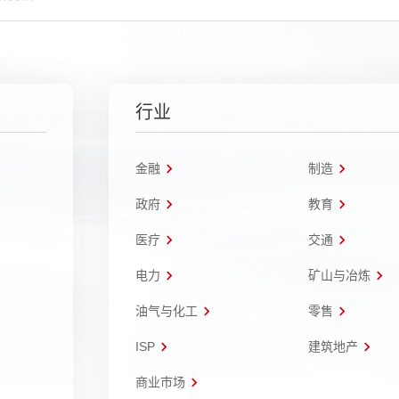
行业
金融
制造
政府
教育
医疗
交通
电力
矿山与冶炼
油气与化工
零售
ISP
建筑地产
商业市场