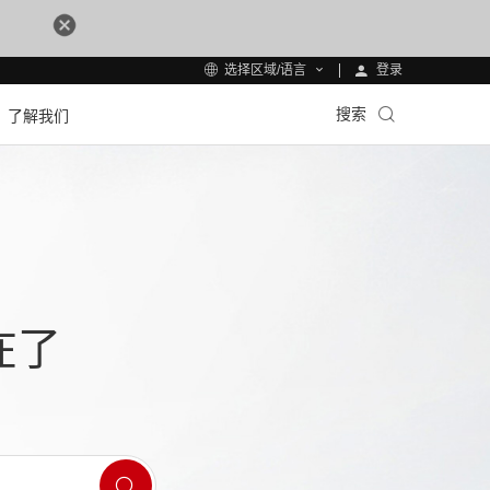
登录
选择区域/语言
搜索
了解我们
在了