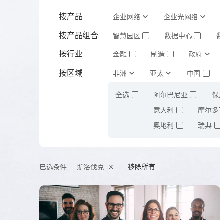
按产品
企业网络
企业光网络
按产品组合
智慧园区
数据中心
✓
✓
按行业
金融
制造
政府
✓
✓
按区域
建筑地产
非洲
亚太
商业市场
中国
✓
✓
✓
全选
阿尔巴尼亚
保
✓
✓
意大利
摩尔多
✓
奥地利
瑞典
✓
✓
移除所有
斯洛伐克
已选条件