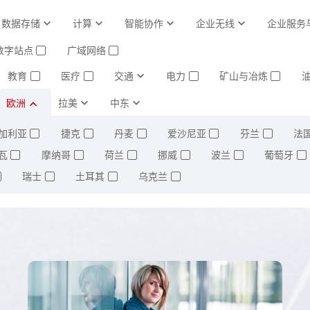
数据存储
计算
智能协作
企业无线
企业服务
数字站点
广域网络
✓
✓
教育
医疗
交通
电力
矿山与冶炼
✓
✓
✓
✓
欧洲
拉美
中东
加利亚
捷克
丹麦
爱沙尼亚
芬兰
法
✓
✓
✓
✓
✓
瓦
摩纳哥
荷兰
挪威
波兰
葡萄牙
✓
✓
✓
✓
✓
✓
瑞士
土耳其
乌克兰
✓
✓
✓