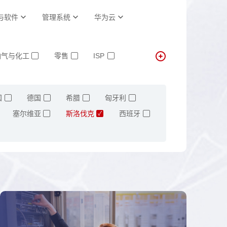
与软件
管理系统
华为云
油气与化工
零售
ISP
✓
✓
✓
国
德国
希腊
匈牙利
✓
✓
✓
✓
塞尔维亚
斯洛伐克
西班牙
✓
✓
✓