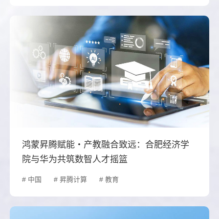
鸿蒙昇腾赋能・产教融合致远：合肥经济学
院与华为共筑数智人才摇篮
# 中国
# 昇腾计算
# 教育