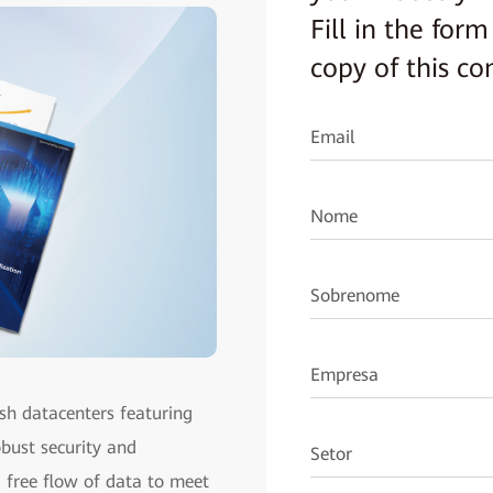
Fill in the fo
copy of this c
Email
Nome
Sobrenome
Empresa
ash datacenters featuring
robust security and
Setor
d free flow of data to meet