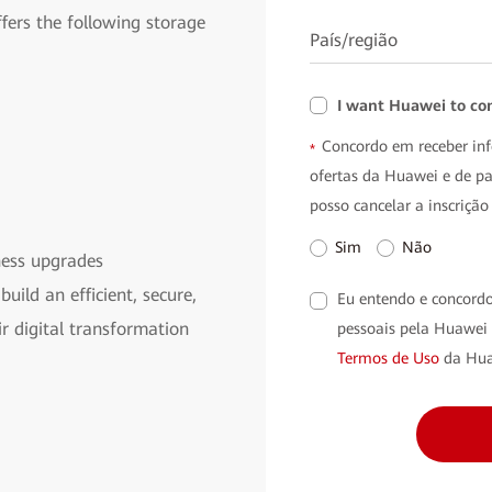
ffers the following storage
País/região
I want Huawei to co
Concordo em receber inf
*
ofertas da Huawei e de p
posso cancelar a inscriçã
Sim
Não
iness upgrades
uild an efficient, secure,
Eu entendo e concordo
ir digital transformation
pessoais pela Huawei
Termos de Uso
da Hua