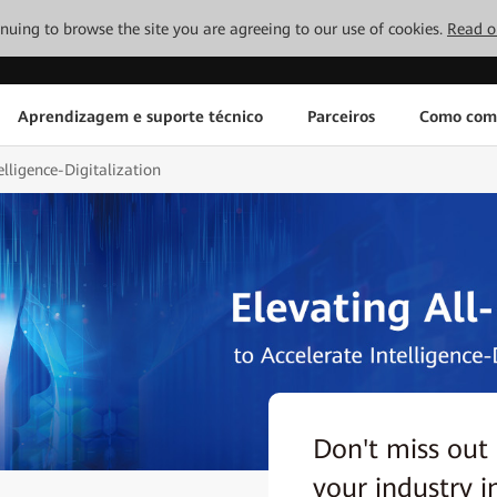
tinuing to browse the site you are agreeing to our use of cookies.
Read o
Aprendizagem e suporte técnico
Parceiros
Como com
elligence-Digitalization
Don't miss out
your industry i