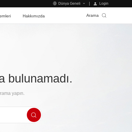
Login
Dünya Geneli
Arama
emleri
Hakkımızda
fa bulunamadı.
arama yapın.