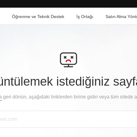
Öğrenme ve Teknik Destek
İş Ortağı
Satın Alma Yönt
ntülemek istediğiniz say
a
geri dönün, aşağıdaki linklerden birine gidin veya tüm sitede 