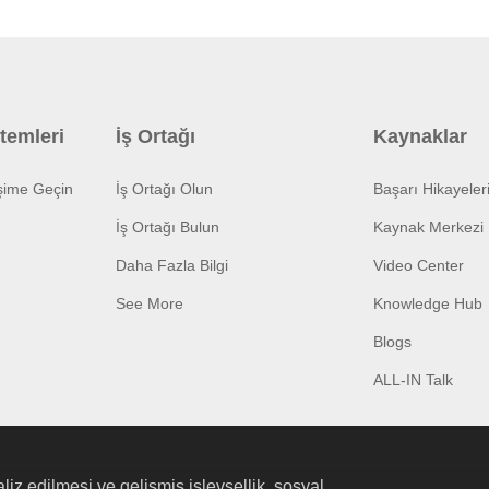
temleri
İş Ortağı
Kaynaklar
işime Geçin
İş Ortağı Olun
Başarı Hikayeler
İş Ortağı Bulun
Kaynak Merkezi
Daha Fazla Bilgi
Video Center
See More
Knowledge Hub
Blogs
ALL-IN Talk
liz edilmesi ve gelişmiş işlevsellik, sosyal