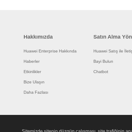
Hakkımızda
Satın Alma Yön
Huawei Enterprise Hakkında
Huawei Satış ile İlet
Haberler
Bayi Bulun
Etkinlikler
Chatbot
Bize Ulaşın
Daha Fazlası
Sitemizde sitenin düzgün çalışması, site trafiğinin ana