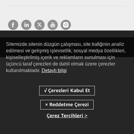
Sitemizde sitenin düzgün çalışması, site trafiğinin analiz
Copyright © 2026 Huawei Technologies Co., Ltd. Tüm Hakları Saklıdır.
Gizlilik
Cookies
Cookie Settings
Kullanım Koşulları
edilmesi ve gelişmiş işlevsellik, sosyal medya özellikleri,
kişiselleştirilmiş içerik ve reklamların sunulması için
üçüncü taraf çerezleri de dahil olmak üzere çerezler
kullanılmaktadır.
Detaylı bilgi
Çerez Tercihleri >