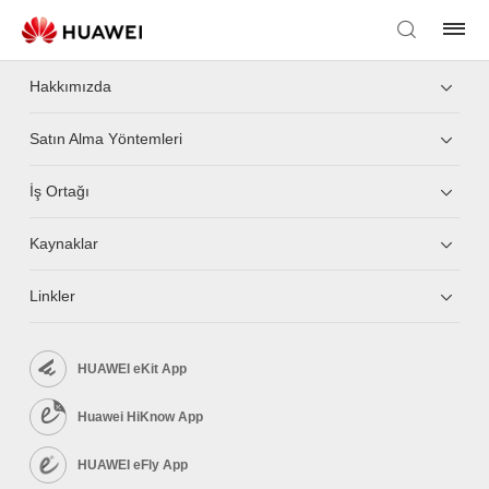
Hakkımızda
Satın Alma Yöntemleri
İş Ortağı
Kaynaklar
Linkler
HUAWEI eKit App
Huawei HiKnow App
HUAWEI eFly App