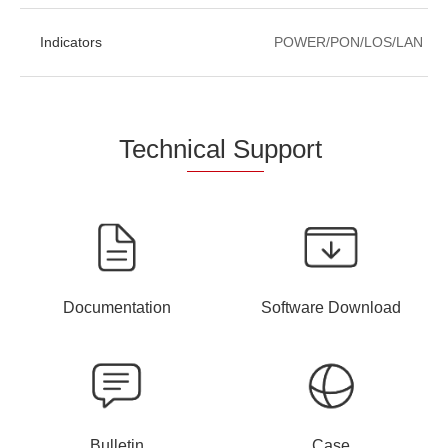
Indicators
POWER/PON/LOS/LAN
Techn
ical Su
pport
Documentation
Software Download
Bulletin
Case