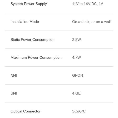
System Power Supply
11V to 14V DC, 1A
Installation Mode
On a desk, or on a wall
Static Power Consumption
2.8W
Maximum Power Consumption
4.7W
NNI
GPON
UNI
4 GE
Optical Connector
SC/APC