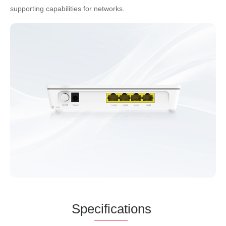
supporting capabilities for networks.
Spe
cificat
ions