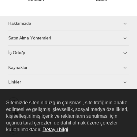
Hakkımızda
Satın Alma Yöntemleri
İş Ortağı
Kaynaklar
Linkler
Sitemizde sitenin düzgün çalışması, site trafiğinin analiz
HUAWEI eKit App
edilmesi ve gelişmiş işlevsellik, sosyal medya özellikleri,
kişiselleştirilmiş içerik ve reklamların sunulması için
Huawei HiKnow App
üçüncü taraf çerezleri de dahil olmak üzere çerezler
kullanılmaktadır.
Detaylı bilgi
HUAWEI eFly App