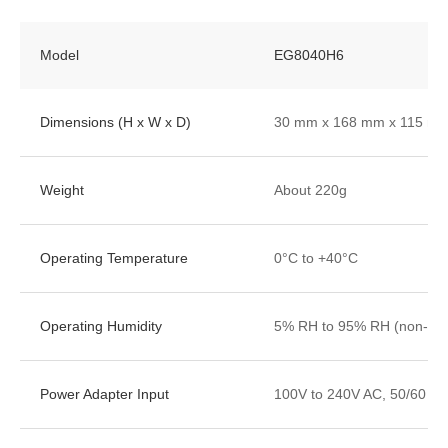
Model
EG8040H6
Dimensions (H x W x D)
30 mm x 168 mm x 115 m
Weight
About 220g
Operating Temperature
0°C to +40°C
Operating Humidity
5% RH to 95% RH (non-con
Power Adapter Input
100V to 240V AC, 50/60 Hz