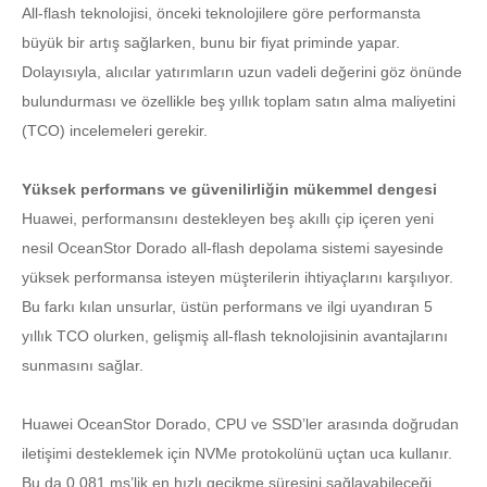
All-flash teknolojisi, önceki teknolojilere göre performansta
büyük bir artış sağlarken, bunu bir fiyat priminde yapar.
Dolayısıyla, alıcılar yatırımların uzun vadeli değerini göz önünde
bulundurması ve özellikle beş yıllık toplam satın alma maliyetini
(TCO) incelemeleri gerekir.
Yüksek performans ve güvenilirliğin mükemmel dengesi
Huawei, performansını destekleyen beş akıllı çip içeren yeni
nesil OceanStor Dorado all-flash depolama sistemi sayesinde
yüksek performansa isteyen müşterilerin ihtiyaçlarını karşılıyor.
Bu farkı kılan unsurlar, üstün performans ve ilgi uyandıran 5
yıllık TCO olurken, gelişmiş all-flash teknolojisinin avantajlarını
sunmasını sağlar.
Huawei OceanStor Dorado, CPU ve SSD’ler arasında doğrudan
iletişimi desteklemek için NVMe protokolünü uçtan uca kullanır.
Bu da 0.081 ms’lik en hızlı gecikme süresini sağlayabileceği