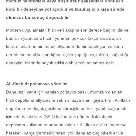
mutsuz müşterilere veya hoşnutsuz çalışanlara dönüşen
kötü bir deneyime yol açabilir ve kuruluş için kısa sürede
olumsuz bir sonuç doğurabilir.
Modern uygulamalar, hızlı veri akışına son derece bağımlıdır ve
bunların yanıtlama hızını yöneten pek çok faktör olsa da, en
kritik olanlardan biri temel altyapıdır.Bu bir kuruluşun verilerin
nerede ve nasıl saklandığına ilişkin yaptığı seçimlerin, sağladığı
deneyim üzerinde büyük etkisi olabileceği anlamına gelir.
All-flash depolamaya yönelim
Daha hızlı yanıt için yapılan zorlayıcı baskı, mümkün olan en
hızlı depolama altyapısını satın almaya olan ilgiyi artırdı. All-flash
depolama en düşük gecikme süresiyle en hızlı yanıtı sağlamak
için katı hal diskleri (SSD) kullanarak dönen disk tabanlı
depolama kullanımını ortadan kaldırır. All-flash dizileri motor ve
hareketli parça içermediğinden, çok daha az güç tüketirler ve