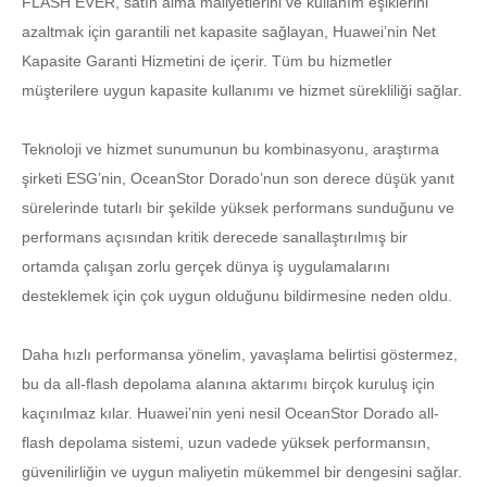
FLASH EVER, satın alma maliyetlerini ve kullanım eşiklerini
azaltmak için garantili net kapasite sağlayan, Huawei’nin Net
Kapasite Garanti Hizmetini de içerir. Tüm bu hizmetler
müşterilere uygun kapasite kullanımı ve hizmet sürekliliği sağlar.
Teknoloji ve hizmet sunumunun bu kombinasyonu, araştırma
şirketi ESG’nin, OceanStor Dorado’nun son derece düşük yanıt
sürelerinde tutarlı bir şekilde yüksek performans sunduğunu ve
performans açısından kritik derecede sanallaştırılmış bir
ortamda çalışan zorlu gerçek dünya iş uygulamalarını
desteklemek için çok uygun olduğunu bildirmesine neden oldu.
Daha hızlı performansa yönelim, yavaşlama belirtisi göstermez,
bu da all-flash depolama alanına aktarımı birçok kuruluş için
kaçınılmaz kılar. Huawei’nin yeni nesil OceanStor Dorado all-
flash depolama sistemi, uzun vadede yüksek performansın,
güvenilirliğin ve uygun maliyetin mükemmel bir dengesini sağlar.