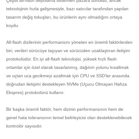
Çeşitli all-flash depolama sistemleri pazara sunuldu, ancak
teknolojinin hızla gelişmesiyle, bazı satıcılar tarafından yapılan
tasarım değiş tokuşları, bu ürünlerin aynı olmadığını ortaya
koydu.
All-flash dizilerinin performansını yöneten en önemli faktörlerden
biri, verileri sürücüye taşıyan ve sürücüden uzaklaştıran iletişim
protokolüdür. En iyi all-flash teknolojisi, yüksek hızlı flash
ortamlar için özel olarak tasarlanmış, dağıtım yolunu kısaltmak
ve uçtan uca gecikmeyi azaltmak için CPU ve SSD’ler arasında
doğrudan iletişimi destekleyen NVMe (Uçucu Olmayan Hafıza
Ekspres) protokolünü kullanır.
Bir başka önemli faktör, hem dizinin performansının hem de
genel hata toleransının temel belirleyicisi olan desteklenebilecek
kontrolör sayısıdır.