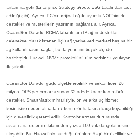
anlamına gelir (Enterprise Strategy Group, ESG tarafından test
edildiği gibi). Ayrıca, FC’nin orijinal ağ ile uyumlu NOF’sini de
destekler ve müşterilerin yatırımını sağlama alır. Ayrıca,
OceanStor Dorado, RDMA tabanlı tam IP ağını destekler,
geleneksel olarak istenen üçlü ağ yerine veri merkezi başına bir
ağ kullanılmasını sağlar, bu da yönetimi büyük ölçüde
basitleştirir. Huawei, NVMe protokolünü tüm serisine uygulayan
ilk şirkettir.
OceanStor Dorado, güçlü ölçeklenebilirlik ve sektör lideri 20
milyon IOPS performansı sunan 32 adede kadar kontrolörü
destekler. SmartMatrix mimarisiyle, ön ve arka uç hizmet
kesintisine neden olmadan 7 kontrolör hatasına karşı koyabildiği
için güvenilirlik garanti edilir. Kontrolör arızası durumunda,
sistem ana sistemi etkilemeden yüzde 100 yük dengelemesine
ulaşabilir. Bu, Huawei’nin sunduğu ürünlere özgü bir özelliktir ve