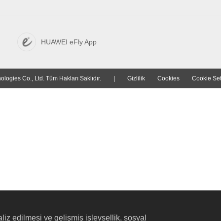
HUAWEI eFly App
ogies Co., Ltd. Tüm Hakları Saklıdır.
|
Gizlilik
Cookies
Cookie Set
liz edilmesi ve gelişmiş işlevsellik, sosyal