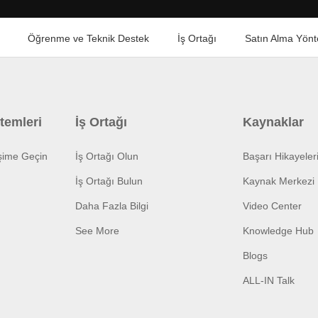
Öğrenme ve Teknik Destek
İş Ortağı
Satın Alma Yönt
temleri
İş Ortağı
Kaynaklar
işime Geçin
İş Ortağı Olun
Başarı Hikayeler
İş Ortağı Bulun
Kaynak Merkezi
Daha Fazla Bilgi
Video Center
See More
Knowledge Hub
Blogs
ALL-IN Talk