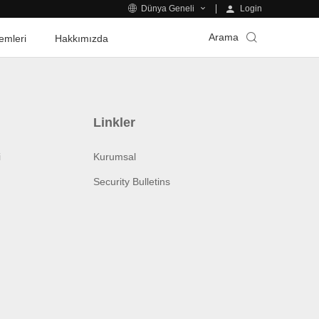
Login
Dünya Geneli
Arama
emleri
Hakkımızda
Linkler
i
Kurumsal
Security Bulletins