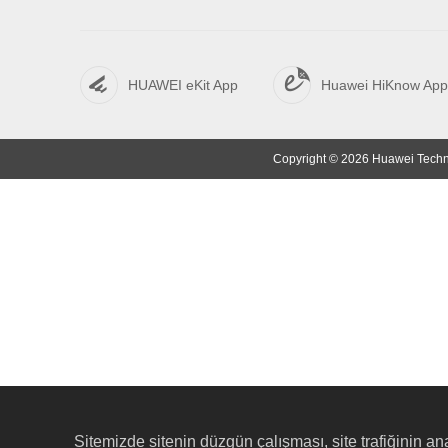
HUAWEI eKit App
Huawei HiKnow App
Copyright © 2026 Huawei Technol
Sitemizde sitenin düzgün çalışması, site trafiğinin ana