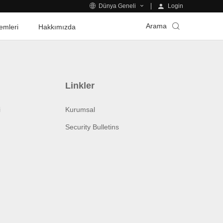
Login
Dünya Geneli
Arama
emleri
Hakkımızda
Linkler
i
Kurumsal
Security Bulletins