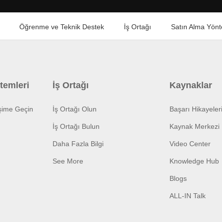
Öğrenme ve Teknik Destek
İş Ortağı
Satın Alma Yönt
temleri
İş Ortağı
Kaynaklar
işime Geçin
İş Ortağı Olun
Başarı Hikayeler
İş Ortağı Bulun
Kaynak Merkezi
Daha Fazla Bilgi
Video Center
See More
Knowledge Hub
Blogs
ALL-IN Talk