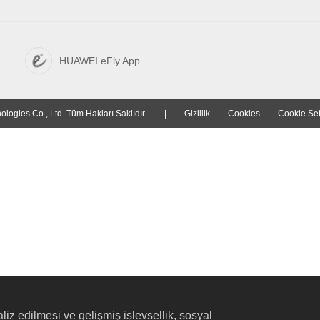
HUAWEI eFly App
ogies Co., Ltd. Tüm Hakları Saklıdır.
|
Gizlilik
Cookies
Cookie Set
liz edilmesi ve gelişmiş işlevsellik, sosyal