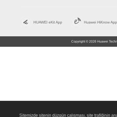
HUAWEI eKit App
Huawei HiKnow App
Copyright © 2026 Huawei Technol
Sitemizde sitenin düzgün çalışması, site trafiğinin ana