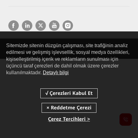
Sitemizde sitenin düzgün çalışması, site trafiğinin analiz
Copyright © 2026 Huawei Technologies Co., Ltd. Tüm Hakları Saklıdır.
Gizlilik
Cookies
Cookie Settings
Kullanım Koşulları
edilmesi ve gelişmiş işlevsellik, sosyal medya özellikleri,
kişiselleştirilmiş içerik ve reklamların sunulması için
üçüncü taraf çerezleri de dahil olmak üzere çerezler
kullanılmaktadır.
Detaylı bilgi
Çerez Tercihleri >