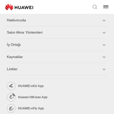
Hakkımızda
Satın Alma Yöntemleri
İş Ortağı
Kaynaklar
Linkler
HUAWEI eKit App
Huawei HiKnow App
HUAWEI eFly App