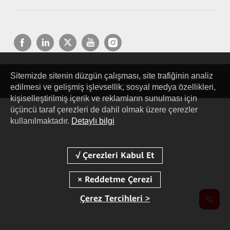
Sitemizde sitenin düzgün çalışması, site trafiğinin analiz
Copyright © 2026 Huawei Technologies Co., Ltd. Tüm Hakları Saklıdır.
Gizlilik
Cookies
Cookie Settings
Kullanım Koşulları
edilmesi ve gelişmiş işlevsellik, sosyal medya özellikleri,
kişiselleştirilmiş içerik ve reklamların sunulması için
üçüncü taraf çerezleri de dahil olmak üzere çerezler
kullanılmaktadır.
Detaylı bilgi
Çerez Tercihleri >