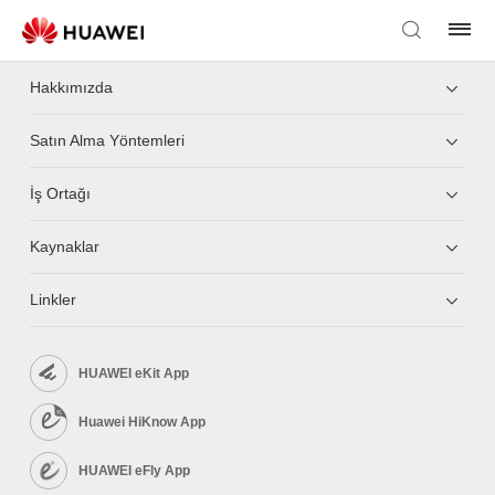
Hakkımızda
Satın Alma Yöntemleri
İş Ortağı
Kaynaklar
Linkler
HUAWEI eKit App
Huawei HiKnow App
HUAWEI eFly App