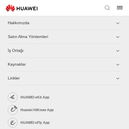
Hakkımızda
Satın Alma Yöntemleri
İş Ortağı
Kaynaklar
Linkler
HUAWEI eKit App
Huawei HiKnow App
HUAWEI eFly App