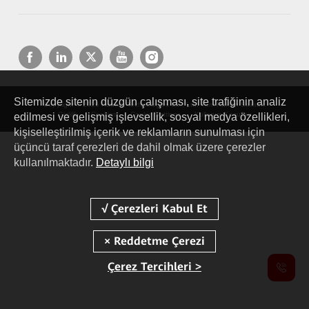
Sitemizde sitenin düzgün çalışması, site trafiğinin analiz
Copyright © 2026 Huawei Technologies Co., Ltd. Tüm Hakları Saklıdır.
Gizlilik
Cookies
Cookie Settings
Kullanım Koşulları
edilmesi ve gelişmiş işlevsellik, sosyal medya özellikleri,
kişiselleştirilmiş içerik ve reklamların sunulması için
üçüncü taraf çerezleri de dahil olmak üzere çerezler
kullanılmaktadır.
Detaylı bilgi
Çerez Tercihleri >