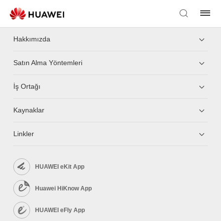
Hakkımızda
Satın Alma Yöntemleri
İş Ortağı
Kaynaklar
Linkler
HUAWEI eKit App
Huawei HiKnow App
HUAWEI eFly App