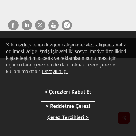
Sitemizde sitenin düzgün çalışması, site trafiğinin analiz
Copyright © 2026 Huawei Technologies Co., Ltd. Tüm Hakları Saklıdır.
Gizlilik
Cookies
Cookie Settings
Kullanım Koşulları
edilmesi ve gelişmiş işlevsellik, sosyal medya özellikleri,
kişiselleştirilmiş içerik ve reklamların sunulması için
üçüncü taraf çerezleri de dahil olmak üzere çerezler
kullanılmaktadır.
Detaylı bilgi
Çerez Tercihleri >