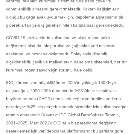
yarattığı talepler, kurumsal sistemlerin de daha çevik ve
yönetilebilirlik olmasını gerektirmektedir. Kökten değişimlerin
olduğu bu çağa ayak uydurmak için, depolama altyapısının da
giderek artan yeni iş gereksinimleri karşılaması gerekmektedir.
COVID-19 krizi verilerin kullanılma ve oluşturulma şeklini
değiştirmiş olsa da, oluşturulan ve çoğaltılan veri miktarını
azaltmadı ve hızını yavaşlatmadı. Dolayısıyla dinamik,
ölçeklenebilir, çevik ve maliyet etkin depolama sistemleri, her tür
kurumsal organizasyon için zorunlu hale geldi.
IDC, küresel veri büyüklüğünün 2025'te yaklaşık 180ZB'ye
ulaşacağını, 2020-2025 döneminde %23'lük bir bileşik yıllık
büyüme oranını (CAGR) temsil edeceğini ve üretilen verilerin
neredeyse %25'inin gerçek zamanlı hizmetler için kullanılacağını
tahmin etmektedir (Kaynak: IDC Global DataSphere Tahmin,
2021–2025, Mart 2021); CIO'ların bu paradigma değişimini
desteklemek için veri/depolama platformlarını bu şartlara göre