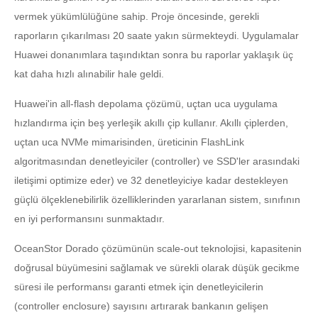
vermek yükümlülüğüne sahip. Proje öncesinde, gerekli
raporların çıkarılması 20 saate yakın sürmekteydi. Uygulamalar
Huawei donanımlara taşındıktan sonra bu raporlar yaklaşık üç
kat daha hızlı alınabilir hale geldi.
Huawei'in all-flash depolama çözümü, uçtan uca uygulama
hızlandırma için beş yerleşik akıllı çip kullanır. Akıllı çiplerden,
uçtan uca NVMe mimarisinden, üreticinin FlashLink
algoritmasından denetleyiciler (controller) ve SSD'ler arasındaki
iletişimi optimize eder) ve 32 denetleyiciye kadar destekleyen
güçlü ölçeklenebilirlik özelliklerinden yararlanan sistem, sınıfının
en iyi performansını sunmaktadır.
OceanStor Dorado çözümünün scale-out teknolojisi, kapasitenin
doğrusal büyümesini sağlamak ve sürekli olarak düşük gecikme
süresi ile performansı garanti etmek için denetleyicilerin
(controller enclosure) sayısını artırarak bankanın gelişen