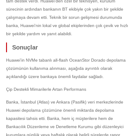
tam destek verdi. Huawei'den özel bir teknisyen, kurulum
sürecinin ardından bankanın BT ekibiyle çok yakın bir şekilde
çalışmaya devam etti. Teknik bir sorun gelişmesi durumunda
banka, Huawei'nin lokal ve global ekiplerinden çok çevik ve hızlı
bir şekilde yardım ve yanıt alabildi.
Sonuçlar
Huawei'in NVMe tabanlı all-flash OceanStor Dorado depolama
çözümünün kullanıma alınması, aşağıda ayrıntılı olarak
açıklandığı üzere bankaya önemli faydalar sağladı.
Çip Destekli Mimarilerle Artan Performans
Banka, İstanbul (Atlas) ve Ankara (Pasifik) veri merkezlerinde
Huawei depolama çözümüne önemli miktarda depolama
kapasitesi tahsis etti. Banka, hem iç müşterilere hem de
Bankacılık Düzenleme ve Denetleme Kurumu gibi düzenleyici
kurumlara günlük veya haftalık olarak belirli sürelerde rapor