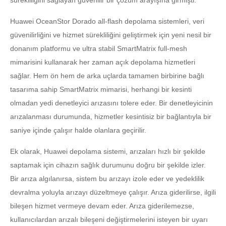
sürekliliğini sağlayan güvenilir bir çözüm arayışına girmişti.
Huawei OceanStor Dorado all-flash depolama sistemleri, veri
güvenilirliğini ve hizmet sürekliliğini geliştirmek için yeni nesil bir
donanım platformu ve ultra stabil SmartMatrix full-mesh
mimarisini kullanarak her zaman açık depolama hizmetleri
sağlar. Hem ön hem de arka uçlarda tamamen birbirine bağlı
tasarıma sahip SmartMatrix mimarisi, herhangi bir kesinti
olmadan yedi denetleyici arızasını tolere eder. Bir denetleyicinin
arızalanması durumunda, hizmetler kesintisiz bir bağlantıyla bir
saniye içinde çalışır halde olanlara geçirilir.
Ek olarak, Huawei depolama sistemi, arızaları hızlı bir şekilde
saptamak için cihazın sağlık durumunu doğru bir şekilde izler.
Bir arıza algılanırsa, sistem bu arızayı izole eder ve yedeklilik
devralma yoluyla arızayı düzeltmeye çalışır. Arıza giderilirse, ilgili
bileşen hizmet vermeye devam eder. Arıza giderilemezse,
kullanıcılardan arızalı bileşeni değiştirmelerini isteyen bir uyarı