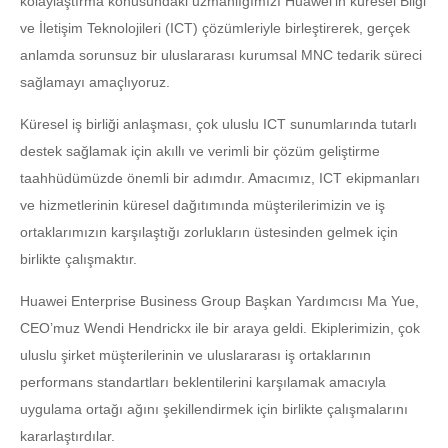
kolaylaştırma konusundaki uzmanlığımızı Huawei'in küresel Bilgi
ve İletişim Teknolojileri (ICT) çözümleriyle birleştirerek, gerçek
anlamda sorunsuz bir uluslararası kurumsal MNC tedarik süreci
sağlamayı amaçlıyoruz.
Küresel iş birliği anlaşması, çok uluslu ICT sunumlarında tutarlı
destek sağlamak için akıllı ve verimli bir çözüm geliştirme
taahhüdümüzde önemli bir adımdır. Amacımız, ICT ekipmanları
ve hizmetlerinin küresel dağıtımında müşterilerimizin ve iş
ortaklarımızın karşılaştığı zorlukların üstesinden gelmek için
birlikte çalışmaktır.
Huawei Enterprise Business Group Başkan Yardımcısı Ma Yue,
CEO’muz Wendi Hendrickx ile bir araya geldi. Ekiplerimizin, çok
uluslu şirket müşterilerinin ve uluslararası iş ortaklarının
performans standartları beklentilerini karşılamak amacıyla
uygulama ortağı ağını şekillendirmek için birlikte çalışmalarını
kararlaştırdılar.