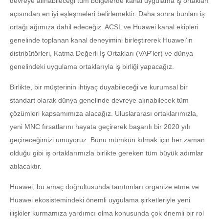
devreye alınabileceği tüm bölgelerde kanal uygulama iş ortakları
açısından en iyi eşleşmeleri belirlemektir. Daha sonra bunları iş
ortağı ağımıza dahil edeceğiz. ACSL ve Huawei kanal ekipleri
genelinde toplanan kanal deneyimini birleştirerek Huawei'in
distribütörleri, Katma Değerli İş Ortakları (VAP'ler) ve dünya
genelindeki uygulama ortaklarıyla iş birliği yapacağız.
Birlikte, bir müşterinin ihtiyaç duyabileceği ve kurumsal bir
standart olarak dünya genelinde devreye alınabilecek tüm
çözümleri kapsamımıza alacağız. Uluslararası ortaklarımızla,
yeni MNC fırsatlarını hayata geçirerek başarılı bir 2020 yılı
geçireceğimizi umuyoruz. Bunu mümkün kılmak için her zaman
olduğu gibi iş ortaklarımızla birlikte gereken tüm büyük adımlar
atılacaktır.
Huawei, bu amaç doğrultusunda tanıtımları organize etme ve
Huawei ekosistemindeki önemli uygulama şirketleriyle yeni
ilişkiler kurmamıza yardımcı olma konusunda çok önemli bir rol