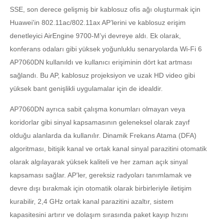
SSE, son derece gelişmiş bir kablosuz ofis ağı oluşturmak için
Huawei'in 802.11ac/802.11ax AP’lerini ve kablosuz erişim
denetleyici AirEngine 9700-M’yi devreye aldı. Ek olarak,
konferans odaları gibi yüksek yoğunluklu senaryolarda Wi-Fi 6
AP7060DN kullanıldı ve kullanıcı erişiminin dört kat artması
sağlandı. Bu AP, kablosuz projeksiyon ve uzak HD video gibi
yüksek bant genişlikli uygulamalar için de idealdir.
AP7060DN ayrıca sabit çalışma konumları olmayan veya
koridorlar gibi sinyal kapsamasının geleneksel olarak zayıf
olduğu alanlarda da kullanılır. Dinamik Frekans Atama (DFA)
algoritması, bitişik kanal ve ortak kanal sinyal parazitini otomatik
olarak algılayarak yüksek kaliteli ve her zaman açık sinyal
kapsaması sağlar. AP’ler, gereksiz radyoları tanımlamak ve
devre dışı bırakmak için otomatik olarak birbirleriyle iletişim
kurabilir, 2,4 GHz ortak kanal parazitini azaltır, sistem
kapasitesini artırır ve dolaşım sırasında paket kayıp hızını