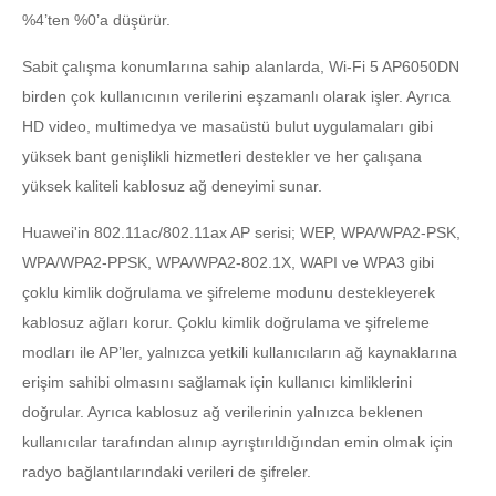
%4’ten %0’a düşürür.
Sabit çalışma konumlarına sahip alanlarda, Wi-Fi 5 AP6050DN
birden çok kullanıcının verilerini eşzamanlı olarak işler. Ayrıca
HD video, multimedya ve masaüstü bulut uygulamaları gibi
yüksek bant genişlikli hizmetleri destekler ve her çalışana
yüksek kaliteli kablosuz ağ deneyimi sunar.
Huawei'in 802.11ac/802.11ax AP serisi; WEP, WPA/WPA2-PSK,
WPA/WPA2-PPSK, WPA/WPA2-802.1X, WAPI ve WPA3 gibi
çoklu kimlik doğrulama ve şifreleme modunu destekleyerek
kablosuz ağları korur. Çoklu kimlik doğrulama ve şifreleme
modları ile AP’ler, yalnızca yetkili kullanıcıların ağ kaynaklarına
erişim sahibi olmasını sağlamak için kullanıcı kimliklerini
doğrular. Ayrıca kablosuz ağ verilerinin yalnızca beklenen
kullanıcılar tarafından alınıp ayrıştırıldığından emin olmak için
radyo bağlantılarındaki verileri de şifreler.