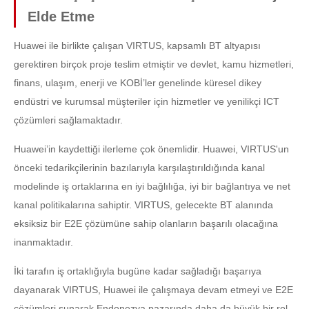
Elde Etme
Huawei ile birlikte çalışan VIRTUS, kapsamlı BT altyapısı
gerektiren birçok proje teslim etmiştir ve devlet, kamu hizmetleri,
finans, ulaşım, enerji ve KOBİ’ler genelinde küresel dikey
endüstri ve kurumsal müşteriler için hizmetler ve yenilikçi ICT
çözümleri sağlamaktadır.
Huawei’in kaydettiği ilerleme çok önemlidir. Huawei, VIRTUS'un
önceki tedarikçilerinin bazılarıyla karşılaştırıldığında kanal
modelinde iş ortaklarına en iyi bağlılığa, iyi bir bağlantıya ve net
kanal politikalarına sahiptir. VIRTUS, gelecekte BT alanında
eksiksiz bir E2E çözümüne sahip olanların başarılı olacağına
inanmaktadır.
İki tarafın iş ortaklığıyla bugüne kadar sağladığı başarıya
dayanarak VIRTUS, Huawei ile çalışmaya devam etmeyi ve E2E
çözümleri sunarak Endonezya pazarında daha da büyük bir rol