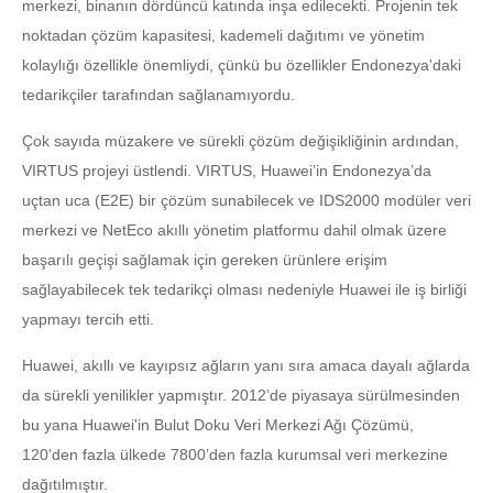
merkezi, binanın dördüncü katında inşa edilecekti. Projenin tek
noktadan çözüm kapasitesi, kademeli dağıtımı ve yönetim
kolaylığı özellikle önemliydi, çünkü bu özellikler Endonezya'daki
tedarikçiler tarafından sağlanamıyordu.
Çok sayıda müzakere ve sürekli çözüm değişikliğinin ardından,
VIRTUS projeyi üstlendi. VIRTUS, Huawei’in Endonezya’da
uçtan uca (E2E) bir çözüm sunabilecek ve IDS2000 modüler veri
merkezi ve NetEco akıllı yönetim platformu dahil olmak üzere
başarılı geçişi sağlamak için gereken ürünlere erişim
sağlayabilecek tek tedarikçi olması nedeniyle Huawei ile iş birliği
yapmayı tercih etti.
Huawei, akıllı ve kayıpsız ağların yanı sıra amaca dayalı ağlarda
da sürekli yenilikler yapmıştır. 2012’de piyasaya sürülmesinden
bu yana Huawei'in Bulut Doku Veri Merkezi Ağı Çözümü,
120’den fazla ülkede 7800’den fazla kurumsal veri merkezine
dağıtılmıştır.