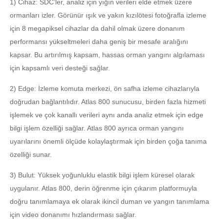
1) Cihaz: SDC’ler, analiz için yığın verileri elde etmek üzere
ormanları izler. Görünür ışık ve yakın kızılötesi fotoğrafla izleme
için 8 megapiksel cihazlar da dahil olmak üzere donanım
performansı yükseltmeleri daha geniş bir mesafe aralığını
kapsar. Bu artırılmış kapsam, hassas orman yangını algılaması
için kapsamlı veri desteği sağlar.
2) Edge: İzleme komuta merkezi, ön safha izleme cihazlarıyla
doğrudan bağlantılıdır. Atlas 800 sunucusu, birden fazla hizmeti
işlemek ve çok kanallı verileri aynı anda analiz etmek için edge
bilgi işlem özelliği sağlar. Atlas 800 ayrıca orman yangını
uyarılarını önemli ölçüde kolaylaştırmak için birden çoğa tanıma
özelliği sunar.
3) Bulut: Yüksek yoğunluklu elastik bilgi işlem küresel olarak
uygulanır. Atlas 800, derin öğrenme için çıkarım platformuyla
doğru tanımlamaya ek olarak ikincil duman ve yangın tanımlama
için video donanımı hızlandırması sağlar.