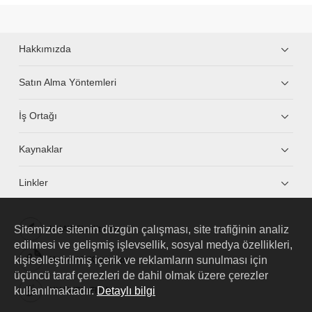
Hakkımızda
Satın Alma Yöntemleri
İş Ortağı
Kaynaklar
Linkler
Sitemizde sitenin düzgün çalışması, site trafiğinin analiz
HUAWEI eKit App
edilmesi ve gelişmiş işlevsellik, sosyal medya özellikleri,
kişiselleştirilmiş içerik ve reklamların sunulması için
Huawei HiKnow App
üçüncü taraf çerezleri de dahil olmak üzere çerezler
kullanılmaktadır.
Detaylı bilgi
HUAWEI eFly App