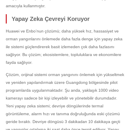
amacıyla kullanmıştır.
Yapay Zeka Çevreyi Koruyor
Huawei ve Enbo’nun çözümü; daha yüksek hız, hassasiyet ve
orman yangınlarını önlemede daha fazla denge için yapay zeka
ile sistemi güçlendirerek basit izlemeden çok daha fazlasını
sağlıyor. Bu çözüm; ekosistemlere, topluluklara ve ekonomilere
fayda sağlıyor.
Çözüm, orijinal sistemi orman yangınını önlemek için yükseltmek
ve yeniden yapılandırmak üzere Guangdong bölgesinde pilot
programlarda uygulanmaktadır. Şu anda, yaklaşık 1000 video
kamerayı sadece bir kişi izleyebilir ve yönetebilir durumdadır.
Yeni yapay zeka sistemi; devriye döngülerinde termal
görüntüleme, alarm hızı ve tanıma doğruluğunda eski çözümü
geride bıraktı. Devriye döngüsü 3 dakikadan 10 dakikaya geçti
ve yangınlar ortalama iki saat daha önce tespit ediliyor. Yapay