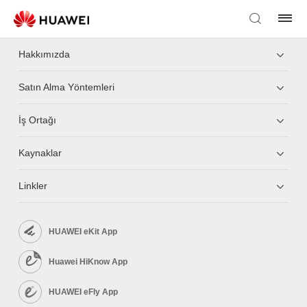
Hakkımızda
Satın Alma Yöntemleri
İş Ortağı
Kaynaklar
Linkler
HUAWEI eKit App
Huawei HiKnow App
HUAWEI eFly App