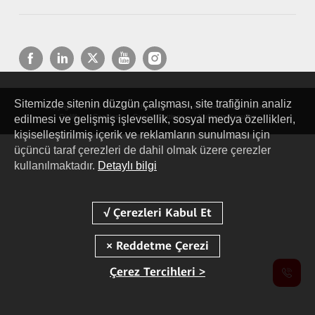
Sitemizde sitenin düzgün çalışması, site trafiğinin analiz
Copyright © 2026 Huawei Technologies Co., Ltd. Tüm Hakları Saklıdır.
Gizlilik
Cookies
Cookie Settings
Kullanım Koşulları
edilmesi ve gelişmiş işlevsellik, sosyal medya özellikleri,
kişiselleştirilmiş içerik ve reklamların sunulması için
üçüncü taraf çerezleri de dahil olmak üzere çerezler
kullanılmaktadır.
Detaylı bilgi
Çerez Tercihleri >