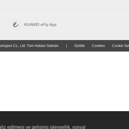
HUAWEI eFly App
ogies Co., Ltd. Tüm Hakları Saklıdır.
|
Gizlilik
Cookies
Cookie Set
liz edilmesi ve gelişmiş işlevsellik, sosyal