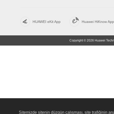
HUAWEI eKit App
Huawei HiKnow App
Copyright © 2026 Huawei Technol
Sitemizde sitenin düzgün çalışması, site trafiğinin ana