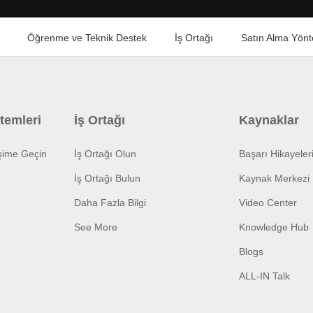
Öğrenme ve Teknik Destek
İş Ortağı
Satın Alma Yönt
temleri
İş Ortağı
Kaynaklar
işime Geçin
İş Ortağı Olun
Başarı Hikayeler
İş Ortağı Bulun
Kaynak Merkezi
Daha Fazla Bilgi
Video Center
See More
Knowledge Hub
Blogs
ALL-IN Talk