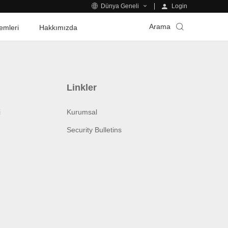
Login
Dünya Geneli
Arama
emleri
Hakkımızda
Linkler
i
Kurumsal
Security Bulletins