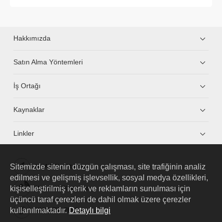
Hakkımızda
Satın Alma Yöntemleri
İş Ortağı
Kaynaklar
Linkler
Sitemizde sitenin düzgün çalışması, site trafiğinin analiz
HUAWEI eKit App
edilmesi ve gelişmiş işlevsellik, sosyal medya özellikleri,
kişiselleştirilmiş içerik ve reklamların sunulması için
Huawei HiKnow App
üçüncü taraf çerezleri de dahil olmak üzere çerezler
kullanılmaktadır.
Detaylı bilgi
HUAWEI eFly App