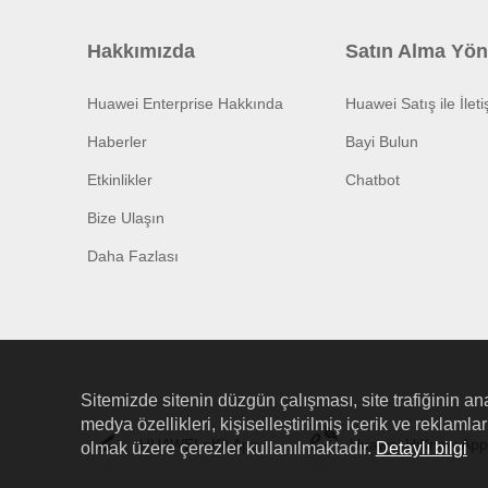
Hakkımızda
Satın Alma Yön
Huawei Enterprise Hakkında
Huawei Satış ile İlet
Haberler
Bayi Bulun
Etkinlikler
Chatbot
Bize Ulaşın
Daha Fazlası
Sitemizde sitenin düzgün çalışması, site trafiğinin ana
medya özellikleri, kişiselleştirilmiş içerik ve reklaml
HUAWEI eKit App
Huawei HiKnow App
olmak üzere çerezler kullanılmaktadır.
Detaylı bilgi