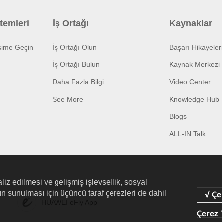
temleri
İş Ortağı
Kaynaklar
işime Geçin
İş Ortağı Olun
Başarı Hikayeler
İş Ortağı Bulun
Kaynak Merkezi
Daha Fazla Bilgi
Video Center
See More
Knowledge Hub
Blogs
ALL-IN Talk
liz edilmesi ve gelişmiş işlevsellik, sosyal
arın sunulması için üçüncü taraf çerezleri de dahil
HUAWEI eFly App
Çerez 