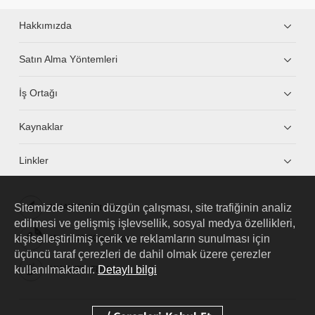
Hakkımızda
Satın Alma Yöntemleri
İş Ortağı
Kaynaklar
Linkler
Sitemizde sitenin düzgün çalışması, site trafiğinin analiz
HUAWEI eKit App
edilmesi ve gelişmiş işlevsellik, sosyal medya özellikleri,
kişiselleştirilmiş içerik ve reklamların sunulması için
Huawei HiKnow App
üçüncü taraf çerezleri de dahil olmak üzere çerezler
kullanılmaktadır.
Detaylı bilgi
HUAWEI eFly App