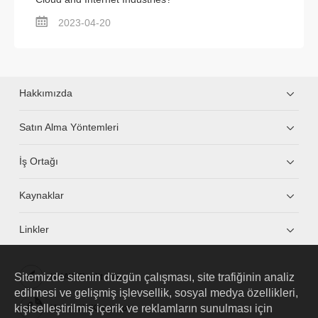
2023-04-20
Hakkımızda
Satın Alma Yöntemleri
İş Ortağı
Kaynaklar
Linkler
Sitemizde sitenin düzgün çalışması, site trafiğinin analiz
HUAWEI eKit App
edilmesi ve gelişmiş işlevsellik, sosyal medya özellikleri,
kişiselleştirilmiş içerik ve reklamların sunulması için
Huawei HiKnow App