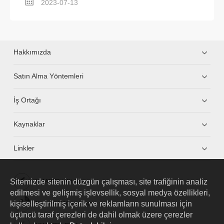
2023-07-13
Hakkımızda
Satın Alma Yöntemleri
İş Ortağı
Kaynaklar
Linkler
Sitemizde sitenin düzgün çalışması, site trafiğinin analiz
HUAWEI eKit App
edilmesi ve gelişmiş işlevsellik, sosyal medya özellikleri,
kişiselleştirilmiş içerik ve reklamların sunulması için
Huawei HiKnow App
üçüncü taraf çerezleri de dahil olmak üzere çerezler