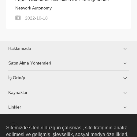
Network Autonomy
2022-10-18
Hakkımızda
Satın Alma Yöntemleri
İş Ortağı
Kaynaklar
Linkler
Sitemizde sitenin düzgün çalışması, site trafiğinin analiz
HUAWEI eKit App
edilmesi ve gelişmiş işlevsellik, sosyal medya özellikleri,